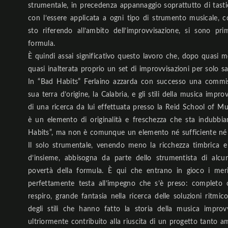
strumentale, in precedenza appannaggio soprattutto di tastieri
con l’essere applicata a ogni tipo di strumento musicale, co
sto riferendo all’ambito dell’improvvisazione, si sono pr
formula.
È quindi assai significativo questo lavoro che, dopo quasi 
quasi inalterata proprio un set di improvvisazioni per solo sa
In “Bad Habits” Ferlaino azzarda con successo una commist
sua terra d’origine, la Calabria, e gli stili della musica im
di una ricerca da lui effettuata presso la Reid School of Mu
è un elemento di originalità e freschezza che sta indubbia
Habits”, ma non è comunque un elemento né sufficiente né r
Il solo strumentale, venendo meno la ricchezza timbrica e d
d’insieme, abbisogna da parte dello strumentista di alcun
povertà della formula. È qui che entrano in gioco i mer
perfettamente testa all’impegno che s’è preso: completo c
respiro, grande fantasia nella ricerca delle soluzioni ritm
degli stili che hanno fatto la storia della musica improv
ultriormente contribuito alla riuscita di un progetto tanto 