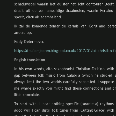
schaduwspel waarin het duister het licht contouren geeft.
draait uit op een amechtige draaimolen, waarin Ferlaino
speelt, circulair ademhalend.
Ik zal de komende zomer de kermis van Corigliano persoo
anders op.
Eddy Determeyer.
https://draaiomjeoren.blogspot.co.uk/2017/01/cd-christian-fe
English translation
In his own words, alto saxophonist Christian Ferlaino, with
gap between folk music from Calabria (which he studied) a
always kept the two worlds carefully separated. I suppose 
me where exactly you might find these connections and cro
little chocolate.
To start with, I hear nothing specific (tarantella) rhythm
good will, I can distill folk tunes from ‘Cutting Grace’, with