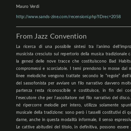
Mauro Verdi
http://www.sands-zine.com/recensioni.php?IDrec=2058
From Jazz Convention
La ricerca di una possibile sintesi tra l’animo dell’impr
musicista cresciuto sul repertorio della musica tradizionale c
la genesi delle nove tracce che costituiscono Bad Habit
compromessi e scorciatoie. I temi prendono le mosse dal mat
linee melodiche vengono trattate secondo le “regole” dell’
del sassofonista per avviare un filo narrativo davvero molto
partenza resta riconoscibile e costituisce, in fin dei co
l’esecutore che per l’ascoltatore nel filo narrativo del disco
né ripercorre melodie per intero, utilizza solamente spun
musicale della tradizione: sono però i tasselli costitutivi di 
darne, anche in questa modalità informale, il senso espressiv
Le cattive abitudini del titolo, in definitiva, possono essere