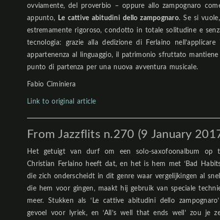
ovviamente, del proverbio – oppure allo zampognaro come 
appunto,
Le cattive abitudini dello zampognaro
. Se si vuole
estremamente rigoroso, condotto in totale solitudine e senza r
tecnologia: grazie alla dedizione di Ferlaino nell’applicare
appartenenza al linguaggio, il patrimonio sfruttato mantien
punto di partenza per una nuova avventura musicale.
Fabio Ciminiera
Link to original article
From Jazzflits n.270 (9 January 201
Het getuigt van durf om een solo-saxofoonalbum op 
Christian Ferlaino heeft dat, en het is hem met ‘Bad Habit
die zich onderscheidt in dit genre waar vergelijkingen al snel
die hem voor gingen, maakt hij gebruik van speciale techni
meer. Stukken als ‘Le cattive abitudini dello zampognaro
gevoel voor lyriek, en ‘All’s well that ends well’ zou je