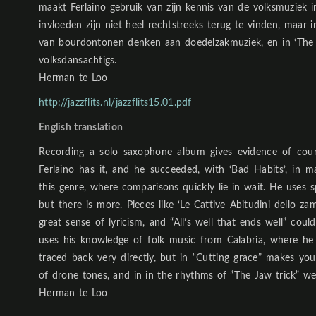
maakt Ferlaino gebruik van zijn kennis van de volksmuziek 
invloeden zijn niet heel rechtstreeks terug te vinden, maar 
van bourdontonen denken aan doedelzakmuziek, en in ‘The J
volksdansachtigs.
Herman te Loo
http://jazzflits.nl/jazzflits15.01.pdf
English translation
Recording a solo saxophone album gives evidence of cour
Ferlaino has it, and he succeeded, with ‘Bad Habits’, in m
this genre, where comparisons quickly lie in wait. He uses 
but there is more. Pieces like ‘Le Cattive Abitudini dello 
great sense of lyricism, and “All’s well that ends well” could
uses his knowledge of folk music from Calabria, where he
traced back very directly, but in “Cutting grace” makes yo
of drone tones, and in in the rhythms of ”The Jaw trick” we
Herman te Loo