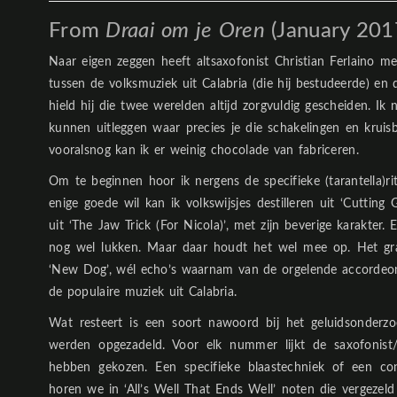
From
Draai om je Oren
(January 201
Naar eigen zeggen heeft altsaxofonist Christian Ferlaino m
tussen de volksmuziek uit Calabria (die hij bestudeerde) en 
hield hij die twee werelden altijd zorgvuldig gescheiden. Ik
kunnen uitleggen waar precies je die schakelingen en krui
vooralsnog kan ik er weinig chocolade van fabriceren.
Om te beginnen hoor ik nergens de specifieke (tarantella)r
enige goede wil kan ik volkswijsjes destilleren uit ‘Cutting 
uit ‘The Jaw Trick (For Nicola)’, met zijn beverige karakter. 
nog wel lukken. Maar daar houdt het wel mee op. Het grap
‘New Dog’, wél echo’s waarnam van de orgelende accordeo
de populaire muziek uit Calabria.
Wat resteert is een soort nawoord bij het geluidsonderz
werden opgezadeld. Voor elk nummer lijkt de saxofonist
hebben gekozen. Een specifieke blaastechniek of een co
horen we in ‘All’s Well That Ends Well’ noten die vergezel